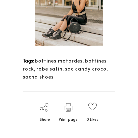
Tags:
bottines motardes
,
bottines
rock
,
robe satin
,
sac candy croco
,
sacha shoes
Share
Print page
0
Likes