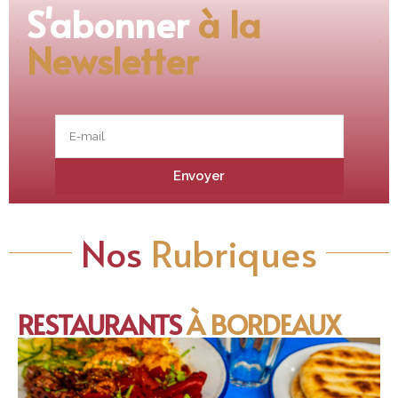
S'abonner
à la
Newsletter
Nos
Rubriques
RESTAURANTS
À BORDEAUX