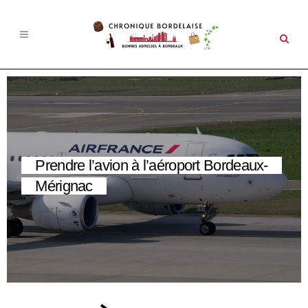
Prendre l’avion à l’aéroport Bordeaux-
Un week-end à Arcachon : Découvrez le
Mérignac
Loft d’Arcachon