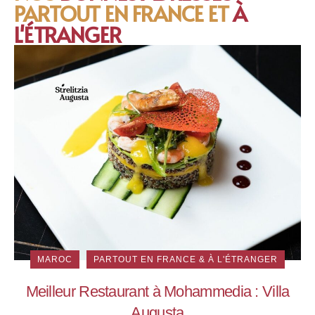
PARTOUT EN FRANCE ET
À
L'ÉTRANGER
MAROC
PARTOUT EN FRANCE & À L'ÉTRANGER
Meilleur Restaurant à Mohammedia : Villa
Augusta