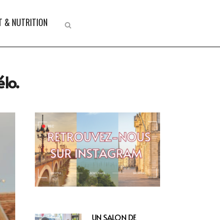
 & NUTRITION
élo.
UN SALON DE