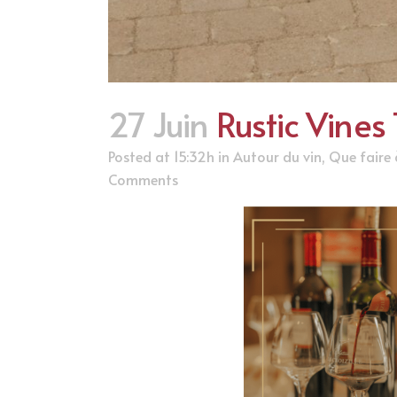
27 Juin
Rustic Vines 
Posted at 15:32h
in
Autour du vin
,
Que faire
Comments