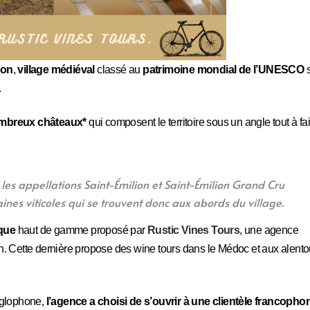
ion
,
village médiéval
classé au
patrimoine mondial de l’UNESCO
s
.
mbreux châteaux*
qui composent le territoire sous un angle tout à fai
les appellations Saint-Émilion et Saint-Émilion Grand Cru
nes viticoles qui se trouvent donc aux abords du village.
ique
haut de gamme proposé par
Rustic Vines Tours
, une agence
n. Cette dernière propose des wine tours dans le Médoc et aux alento
nglophone,
l’agence a choisi de s’ouvrir à une clientèle francopho