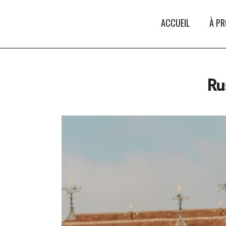
ACCUEIL
À P
Rus