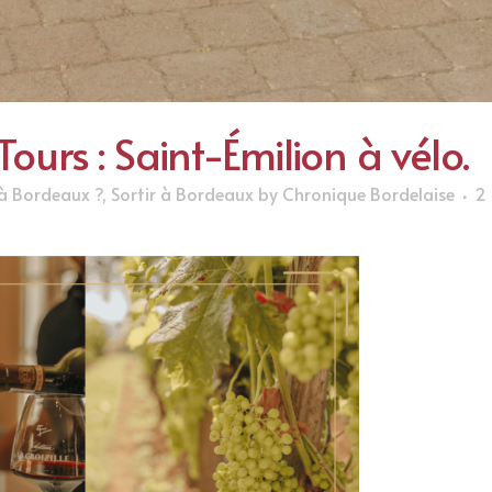
Tours : Saint-Émilion à vélo.
 à Bordeaux ?
,
Sortir à Bordeaux
by
Chronique Bordelaise
2