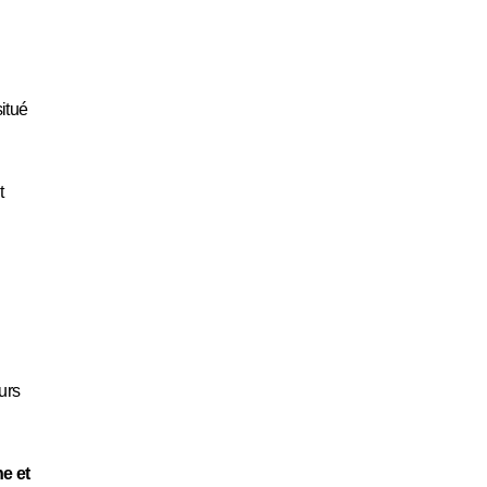
itué
t
urs
ne et