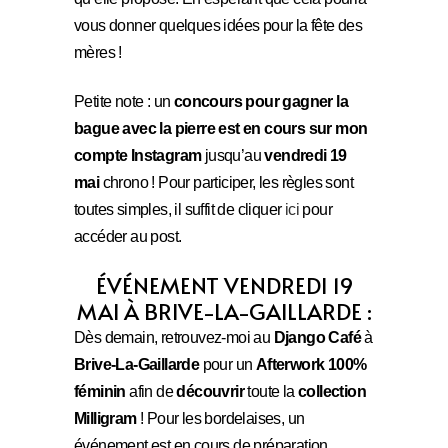
vous donner quelques idées pour la fête des
mères !
Petite note : un
concours
pour gagner la
bague avec la pierre est en cours sur mon
compte Instagram
jusqu’au
vendredi 19
mai
chrono ! Pour participer, les règles sont
toutes simples, il suffit de cliquer
ici
pour
accéder au post.
ÉVÉNEMENT VENDREDI 19
MAI À BRIVE-LA-GAILLARDE :
Dès demain, retrouvez-moi au
Django Café
à
Brive-La-Gaillarde
pour un
Afterwork 100%
féminin
afin de
découvrir
toute la
collection
Milligram
! Pour les bordelaises, un
événement est en cours de préparation.