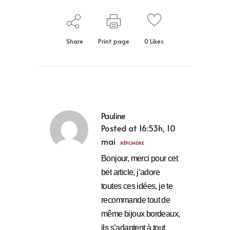
Share
Print page
0
Likes
Pauline
Posted at 16:53h, 10
mai
RÉPONDRE
Bonjour, merci pour cet
bet article, j’adore
toutes ces idées, je te
recommande tout de
même bijoux bordeaux,
ils s’adaptent à tout