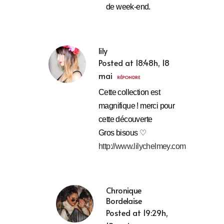
de week-end.
lily
Posted at 18:48h, 18
mai
RÉPONDRE
Cette collection est
magnifique ! merci pour
cette découverte
Gros bisous ♡
http://www.lilychelmey.com
Chronique
Bordelaise
Posted at 19:29h,