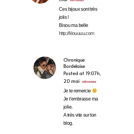
RÉPONDRE
Ces bijoux sont très
jolis !
Bisou ma belle
http://lilouuuu.com
Chronique
Bordelaise
Posted at 19:07h,
20 mai
RÉPONDRE
Je te remercie
Je t’embrasse ma
jolie.
A très vite sur ton
blog.