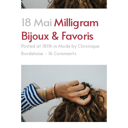
18 Mai
Milligram
Bijoux & Favoris
Posted at 18:11h
in
Mode
by
Chronique
Bordelaise
16 Comments