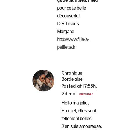
ça de plus près, merci
pour cette belle
découverte !
Des bisous
Morgane
http://www.fille-a-
paillette.fr
Chronique
Bordelaise
Posted at 17:55h,
28 mai
RÉPONDRE
Hello ma jolie,
En effet, elles sont
tellement belles.
J’en suis amoureuse.