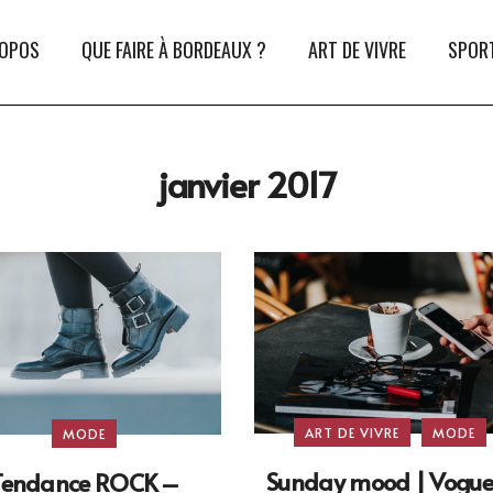
ROPOS
QUE FAIRE À BORDEAUX ?
ART DE VIVRE
SPORT
janvier 2017
ART DE VIVRE
MODE
MODE
Sunday mood | Vogue
Tendance ROCK –