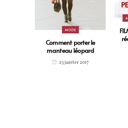
A
FIL
MODE
ré
Comment porter le
manteau léopard
23 janvier 2017